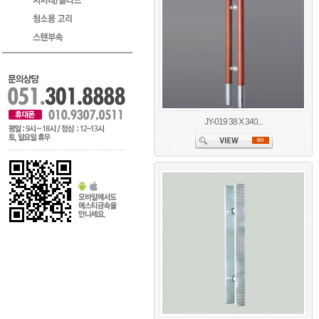
JY-019 38 X 340...