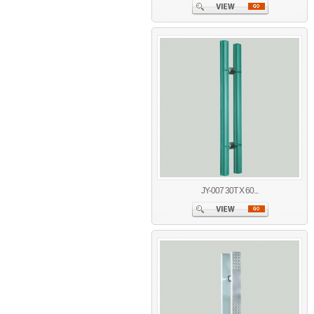
JY-007 30T X 60...