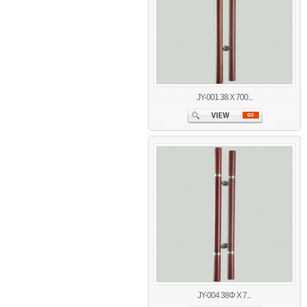
JY-001 38 X 700...
JY-004 38Φ X 7...