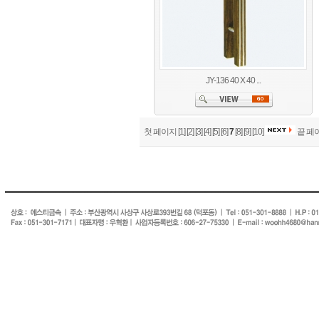
JY-136 40 X 40 ...
첫 페이지
[1]
[2]
[3]
[4]
[5]
[6]
7
[8]
[9]
[10]
끝 페