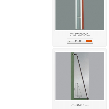
JY-127 200 X 40...
JY-130 32 + 밀...