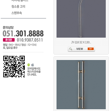
JY-118 32 X 130...