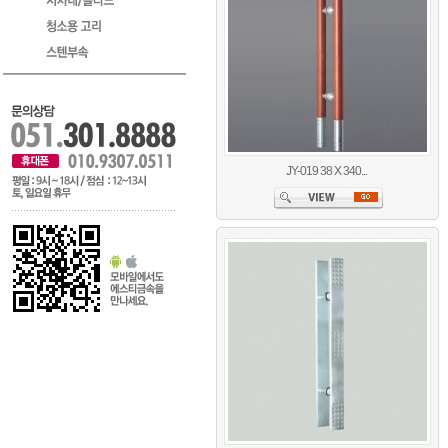
JY-019 38 X 340...