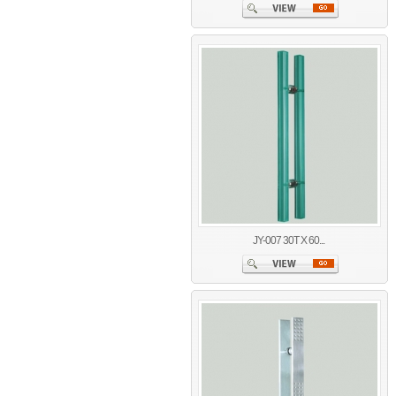
JY-007 30T X 60...