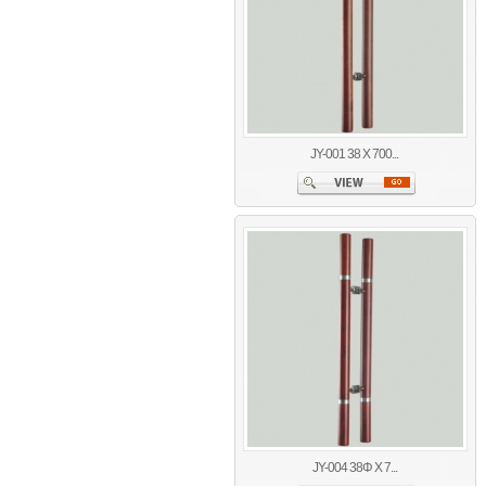
JY-001 38 X 700...
JY-004 38Φ X 7...