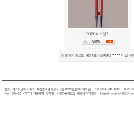
JY-094 미사일 6...
첫 페이지
[1]
[2]
[3]
[4]
5
[6]
[7]
[8]
[9]
[10]
끝 페