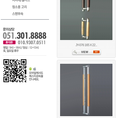
JY-076 165 X 22...