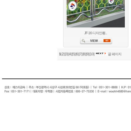
JF-16 디자인휀...
1
[2]
[3]
[4]
[5]
[6]
[7]
[8]
[9]
[10]
끝 페이지